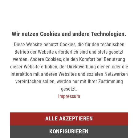
MÖNCHENGLADBACH (MINTO)
Hindenburgstr. 75
41061 Mönchengladbach
nicht verfügbar
Wir nutzen Cookies und andere Technologien.
Diese Website benutzt Cookies, die für den technischen
SIEGEN (KÖLNER STR.)
Betrieb der Website erforderlich sind und stets gesetzt
Kölner Str. 9
werden. Andere Cookies, die den Komfort bei Benutzung
57072 Siegen
dieser Website erhöhen, der Direktwerbung dienen oder die
nicht verfügbar
Interaktion mit anderen Websites und sozialen Netzwerken
vereinfachen sollen, werden nur mit Ihrer Zustimmung
gesetzt.
SIEGEN (SIEG CARRÉ)
Impressum
Am Bahnhof 17
57072 Siegen
ALLE AKZEPTIEREN
nicht verfügbar
KONFIGURIEREN
Sie möchten den gewünschten Artikel in einer