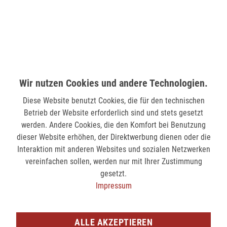
verfügbar
MÖNCHENGLADBACH (MINTO)
Hindenburgstr. 75
41061 Mönchengladbach
Wir nutzen Cookies und andere Technologien.
verfügbar
Diese Website benutzt Cookies, die für den technischen
Betrieb der Website erforderlich sind und stets gesetzt
SIEGEN (KÖLNER STR.)
werden. Andere Cookies, die den Komfort bei Benutzung
Kölner Str. 9
dieser Website erhöhen, der Direktwerbung dienen oder die
57072 Siegen
Interaktion mit anderen Websites und sozialen Netzwerken
vereinfachen sollen, werden nur mit Ihrer Zustimmung
verfügbar
gesetzt.
Impressum
SIEGEN (SIEG CARRÉ)
Am Bahnhof 17
57072 Siegen
ALLE AKZEPTIEREN