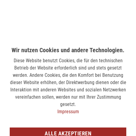
58511 Lüdenscheid
verfügbar
MÖNCHENGLADBACH (MINTO)
Hindenburgstr. 75
Wir nutzen Cookies und andere Technologien.
41061 Mönchengladbach
Diese Website benutzt Cookies, die für den technischen
verfügbar
Betrieb der Website erforderlich sind und stets gesetzt
werden. Andere Cookies, die den Komfort bei Benutzung
SIEGEN (KÖLNER STR.)
dieser Website erhöhen, der Direktwerbung dienen oder die
Kölner Str. 9
Interaktion mit anderen Websites und sozialen Netzwerken
57072 Siegen
vereinfachen sollen, werden nur mit Ihrer Zustimmung
gesetzt.
nicht verfügbar
Impressum
SIEGEN (SIEG CARRÉ)
Am Bahnhof 17
ALLE AKZEPTIEREN