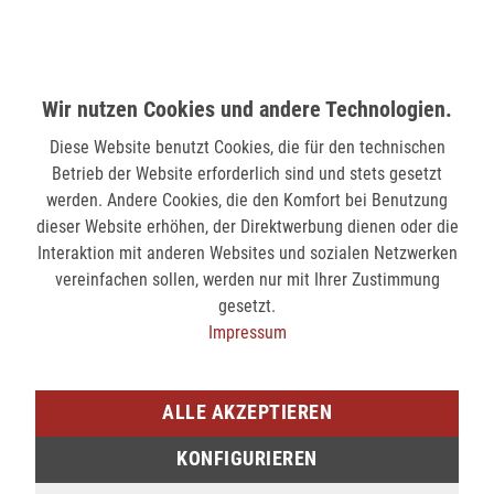
Hindenburgstr. 75
41061 Mönchengladbach
nicht verfügbar
Wir nutzen Cookies und andere Technologien.
SIEGEN (KÖLNER STR.)
Diese Website benutzt Cookies, die für den technischen
Kölner Str. 9
Betrieb der Website erforderlich sind und stets gesetzt
57072 Siegen
werden. Andere Cookies, die den Komfort bei Benutzung
dieser Website erhöhen, der Direktwerbung dienen oder die
nicht verfügbar
Interaktion mit anderen Websites und sozialen Netzwerken
vereinfachen sollen, werden nur mit Ihrer Zustimmung
SIEGEN (SIEG CARRÉ)
gesetzt.
Am Bahnhof 17
Impressum
57072 Siegen
nicht verfügbar
ALLE AKZEPTIEREN
KONFIGURIEREN
Sie möchten den gewünschten Artikel in einer
unserer Filialen abholen? Legen Sie den Artikel