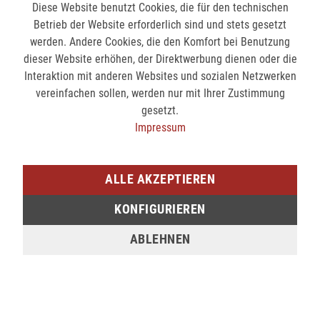
Merken
Bewerten
Diese Website benutzt Cookies, die für den technischen
Betrieb der Website erforderlich sind und stets gesetzt
werden. Andere Cookies, die den Komfort bei Benutzung
Beschreibung
dieser Website erhöhen, der Direktwerbung dienen oder die
mehr
Interaktion mit anderen Websites und sozialen Netzwerken
vereinfachen sollen, werden nur mit Ihrer Zustimmung
Bewertungen
0
gesetzt.
Impressum
Bewertungen lesen, schreiben und diskutieren...
mehr
Ähnliche Artikel
ALLE AKZEPTIEREN
KONFIGURIEREN
NEWSLETTER-ANMELDUNG
ABLEHNEN
ABONNIEREN