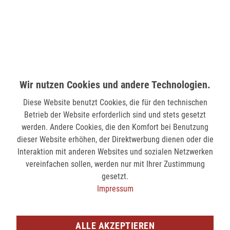
58511 Lüdenscheid
verfügbar
MÖNCHENGLADBACH (MINTO)
Hindenburgstr. 75
Wir nutzen Cookies und andere Technologien.
41061 Mönchengladbach
Diese Website benutzt Cookies, die für den technischen
verfügbar
Betrieb der Website erforderlich sind und stets gesetzt
werden. Andere Cookies, die den Komfort bei Benutzung
SIEGEN (KÖLNER STR.)
dieser Website erhöhen, der Direktwerbung dienen oder die
Kölner Str. 9
Interaktion mit anderen Websites und sozialen Netzwerken
57072 Siegen
vereinfachen sollen, werden nur mit Ihrer Zustimmung
gesetzt.
nicht verfügbar
Impressum
SIEGEN (SIEG CARRÉ)
Am Bahnhof 17
ALLE AKZEPTIEREN