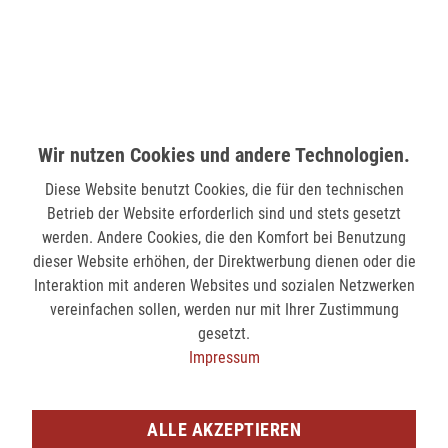
verfügbar
MÖNCHENGLADBACH (MINTO)
Hindenburgstr. 75
41061 Mönchengladbach
Wir nutzen Cookies und andere Technologien.
verfügbar
Diese Website benutzt Cookies, die für den technischen
Betrieb der Website erforderlich sind und stets gesetzt
SIEGEN (KÖLNER STR.)
werden. Andere Cookies, die den Komfort bei Benutzung
Kölner Str. 9
dieser Website erhöhen, der Direktwerbung dienen oder die
57072 Siegen
Interaktion mit anderen Websites und sozialen Netzwerken
verfügbar
vereinfachen sollen, werden nur mit Ihrer Zustimmung
gesetzt.
Impressum
SIEGEN (SIEG CARRÉ)
Am Bahnhof 17
57072 Siegen
ALLE AKZEPTIEREN