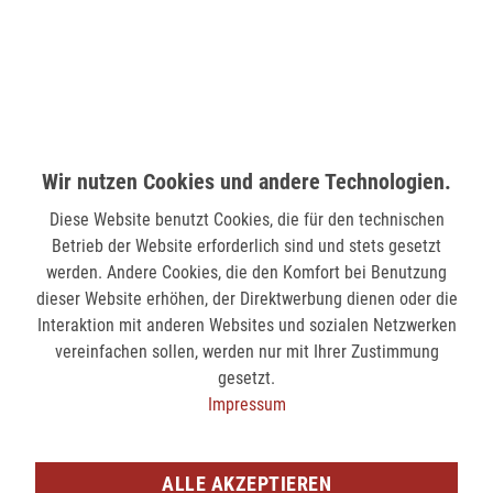
58511 Lüdenscheid
nicht verfügbar
MÖNCHENGLADBACH (MINTO)
Hindenburgstr. 75
Wir nutzen Cookies und andere Technologien.
41061 Mönchengladbach
Diese Website benutzt Cookies, die für den technischen
verfügbar
Betrieb der Website erforderlich sind und stets gesetzt
werden. Andere Cookies, die den Komfort bei Benutzung
SIEGEN (KÖLNER STR.)
dieser Website erhöhen, der Direktwerbung dienen oder die
Kölner Str. 9
Interaktion mit anderen Websites und sozialen Netzwerken
57072 Siegen
vereinfachen sollen, werden nur mit Ihrer Zustimmung
gesetzt.
nicht verfügbar
Impressum
SIEGEN (SIEG CARRÉ)
Am Bahnhof 17
ALLE AKZEPTIEREN