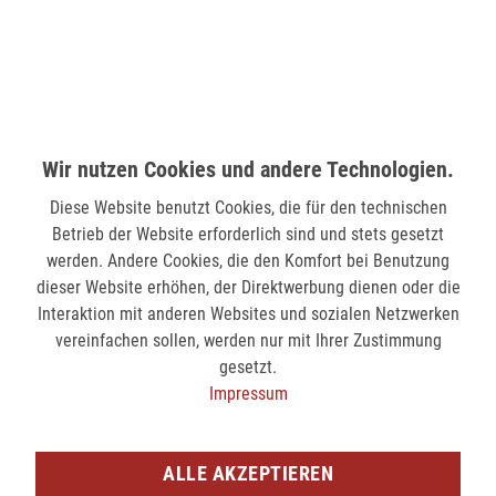
verfügbar
MÖNCHENGLADBACH (MINTO)
Hindenburgstr. 75
41061 Mönchengladbach
Wir nutzen Cookies und andere Technologien.
verfügbar
Diese Website benutzt Cookies, die für den technischen
SIEGEN (KÖLNER STR.)
Betrieb der Website erforderlich sind und stets gesetzt
werden. Andere Cookies, die den Komfort bei Benutzung
Kölner Str. 9
dieser Website erhöhen, der Direktwerbung dienen oder die
57072 Siegen
Interaktion mit anderen Websites und sozialen Netzwerken
nicht verfügbar
vereinfachen sollen, werden nur mit Ihrer Zustimmung
gesetzt.
Impressum
SIEGEN (SIEG CARRÉ)
Am Bahnhof 17
57072 Siegen
ALLE AKZEPTIEREN
verfügbar