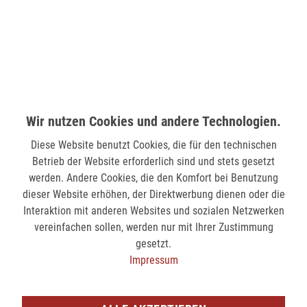
58511 Lüdenscheid
verfügbar
MÖNCHENGLADBACH (MINTO)
Hindenburgstr. 75
41061 Mönchengladbach
Wir nutzen Cookies und andere Technologien.
verfügbar
Diese Website benutzt Cookies, die für den technischen
Betrieb der Website erforderlich sind und stets gesetzt
SIEGEN (KÖLNER STR.)
werden. Andere Cookies, die den Komfort bei Benutzung
dieser Website erhöhen, der Direktwerbung dienen oder die
Kölner Str. 9
Interaktion mit anderen Websites und sozialen Netzwerken
57072 Siegen
vereinfachen sollen, werden nur mit Ihrer Zustimmung
nicht verfügbar
gesetzt.
Impressum
SIEGEN (SIEG CARRÉ)
Am Bahnhof 17