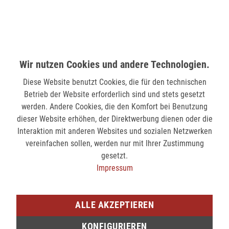
MÖNCHENGLADBACH (MINTO)
Hindenburgstr. 75
41061 Mönchengladbach
Wir nutzen Cookies und andere Technologien.
verfügbar
Diese Website benutzt Cookies, die für den technischen
SIEGEN (KÖLNER STR.)
Betrieb der Website erforderlich sind und stets gesetzt
Kölner Str. 9
werden. Andere Cookies, die den Komfort bei Benutzung
57072 Siegen
dieser Website erhöhen, der Direktwerbung dienen oder die
Interaktion mit anderen Websites und sozialen Netzwerken
nicht verfügbar
vereinfachen sollen, werden nur mit Ihrer Zustimmung
gesetzt.
SIEGEN (SIEG CARRÉ)
Impressum
Am Bahnhof 17
57072 Siegen
ALLE AKZEPTIEREN
verfügbar
KONFIGURIEREN