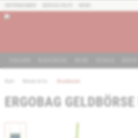
UNTERNEHMEN
SERVICE/HILFE
NEWS
TASCHEN
RUCKSÄCKE
REISE
SCHULE
BERU
Start
Börsen & Co.
Brustbeutel
ERGOBAG GELDBÖRSE