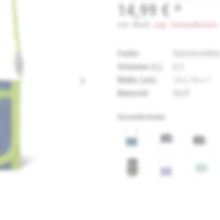
14,99 € *
inkl. MwSt.
zzgl. Versandkosten
Farbe:
SpitzenreitBä
Volumen (L):
0,3
Maße (cm):
14 x 10 x 1
Material:
Stoff
Herstellerfarbe