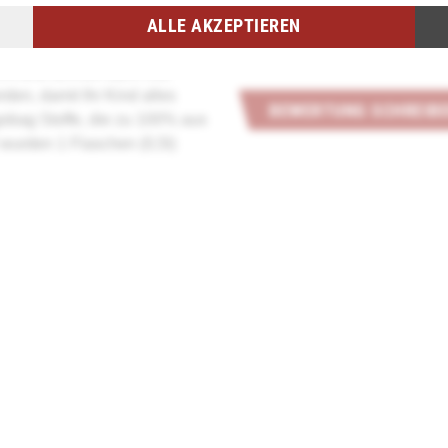
ALLE AKZEPTIEREN
Dieses Produkt hat noch keine 
d mit einer Kordel zum
ht und schnell kann hier
den, damit Ihr Kind alles
BEWERTUNG SCHREIB
rgobag Stoffe, die zu 100% aus
 wurden 1 Flaschen (0,5l)