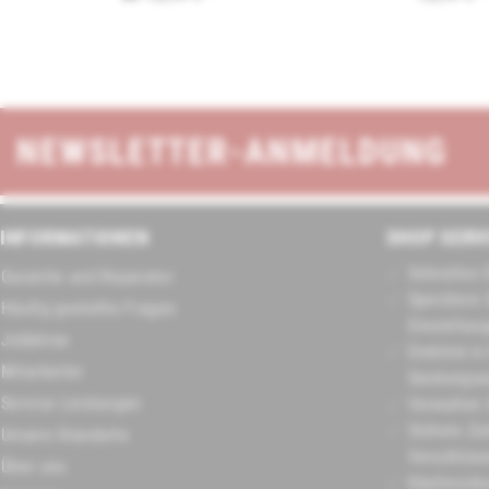
NEWSLETTER-ANMELDUNG
INFORMATIONEN
SHOP SERV
Schnelles 
Garantie und Reparatur
Speichern 
Häufig gestellte Fragen
Einstellun
Jobbörse
Einblick in
Mitarbeiter
Sendungsa
Service Leistungen
Verwalten 
Sichere Za
Unsere Standorte
Verschlüss
Über uns
Käuferschu