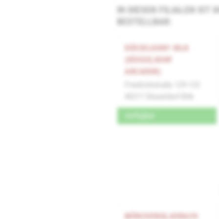
IN DIESEN FILIALEN IST
BESTELLBAR:
DÜSSELDORF-BILK
(DÜSSELDORF
ARCADEN)
Friedrichstraße 129-133
40217 Düsseldorf-Bilk
verfügbar
MÖNCHENGLADBACH