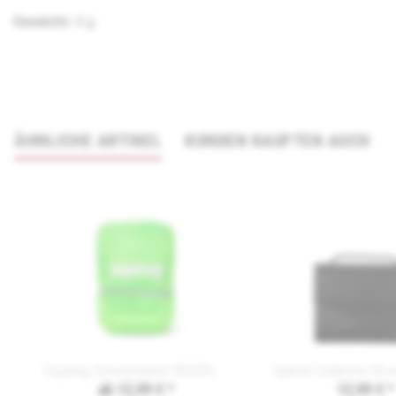
Gewicht:
4 g
ÄHNLICHE ARTIKEL
KUNDEN KAUFTEN AUCH
Ergobag Schulzubehör REGENCAPE
ab 12,99 € *
12,99 € *