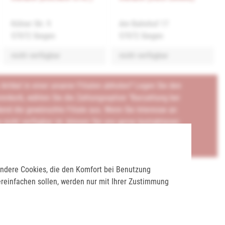
Kölner Str. 9
Am Bahnhof 17
57072 Siegen
57072 Siegen
nicht verfügbar
nicht verfügbar
rtikel in einer unserer Filialen abholen? Legen Sie den
renkorb, wählen Sie die Zahlungsoption "Barzahlung bei
end die gewünschte Filiale aus. Wenn Sie Interesse an
e nicht verfügbar ist, können Sie uns gerne kontaktieren:
 Andere Cookies, die den Komfort bei Benutzung
ereinfachen sollen, werden nur mit Ihrer Zustimmung