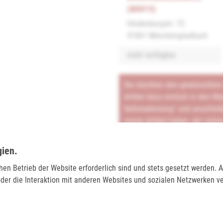
(MINTO)
Hindenburgstr. 75
41061 Mönchengladbach
nicht verfügbar
Sie möchten den gewünschten A
Artikel dazu einfach in den Wa
Selbstabholung" und anschließ
einem Artikel haben, der onlin
Tel.:
0271/2334-0
Email:
support@lederjaeger.de
gien.
chen Betrieb der Website erforderlich sind und stets gesetzt werden.
Merken
Bewerten
der die Interaktion mit anderen Websites und sozialen Netzwerken v
BEWERTUNGEN (0)