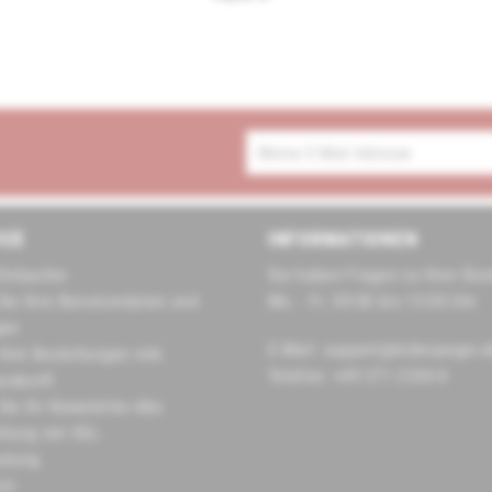
ICE
INFORMATIONEN
Einkaufen
Sie haben Fragen zu Ihrer Bes
Sie Ihre Benutzerdaten und
Mo. - Fr. 09:00 bis 15:00 Uhr
gen
E-Mail: support@lederjaeger.
 Ihre Bestellungen inkl.
Telefon: +49 271 2334-0
uskunft
Sie Ihr Newsletter-Abo
hlung mit SSL-
elung
tz