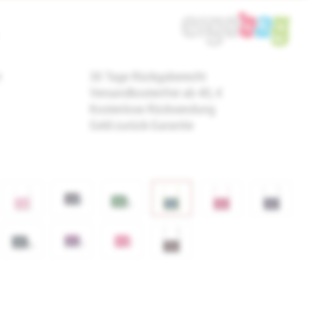
r
30 Tage Rückgaberecht
Versandkostenfrei ab 40,-€
Kostenlose Rücksendung
Geld-zurück-Garantie