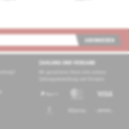
ABONNIEREN
ZAHLUNG UND VERSAND
tellung?
Wir garantieren Ihnen eine sichere
Zahlungsabwicklung und Versand.
de