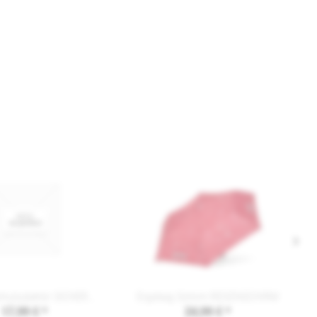
Ergobag Schulzubehör SICHERHEITSSET-REFLEKTOR
Ergobag Schirm REGENSCHIRM
17,99 € *
24,99 € *