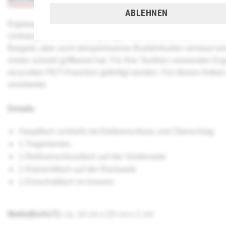
ABLEHNEN
Ergobag Brustbeutel - Die perfekte Geldbörse für Ihr Kind wir
Umhängen um den Hals getragen, wo sie stets sicher ist. Leic
Bargeld, aber auch beispielsweise Busfahrkarten verstaut wer
immer schnell griffbereit hat. Für Ihre Textilien verwenden E
recycelten PET-Flaschen gefertigt werden. Für diesen Artikel
verarbeitet.
Details:
Hauptfach schließt mit Klettverschluss und Überschlag
1 Trageriemen
1 Reißverschlussfach auf der Vorderseite
1 Klarsichtfach auf der Rückseite
1 Einschubfach im Inneren
Maße(BxHxT):
ca. 14 cm x 10 cm x 1 cm