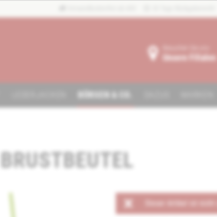
Versandkostenfrei ab 40€
30 Tage Rückgaberecht
Besuchen Sie uns:
Unsere Filialen
F
LEDERJACKEN
BÖRSEN & CO.
DAZUS
MARKEN
 BRUSTBEUTEL
Dieser Artikel ist nicht