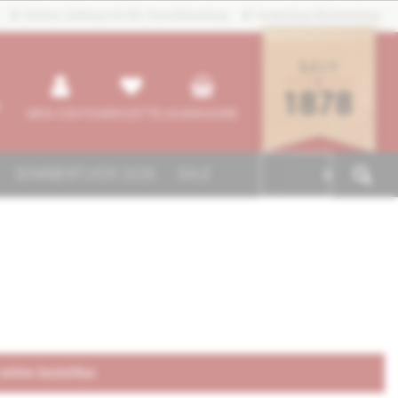
Sichere Zahlung mit SSL-Verschlüsselung
Kostenlose Rücksendung
MEIN KONTO
MERKZETTEL
WARENKORB
SOMMERFLYER 2026
SALE

 online bestellbar.