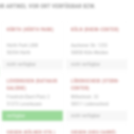
 IHR ARTIKEL VOR ORT VERFÜGBAR BZW.
HÜRTH (HÜRTH PARK)
KÖLN (RHEIN-CENTER)
Hürth Park L008
Aachener Str. 1253
50354 Hürth
50858 Köln-Weiden
nicht verfügbar
nicht verfügbar
LEVERKUSEN (RATHAUS
LÜDENSCHEID (STERN-
GALERIE)
CENTER)
Friedrich-Ebert-Platz 2
Wilhelmstr. 33
51373 Leverkusen
58511 Lüdenscheid
verfügbar
nicht verfügbar
SIEGEN (KÖLNER STR.)
SIEGEN (SIEG CARRÉ)