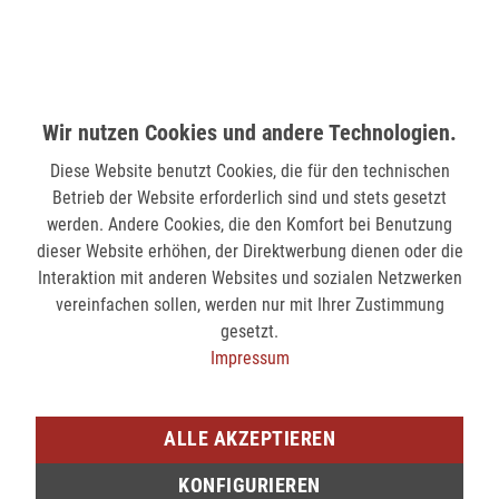
MÖNCHENGLADBACH (MINTO)
Hindenburgstr. 75
41061 Mönchengladbach
nicht verfügbar
Wir nutzen Cookies und andere Technologien.
Diese Website benutzt Cookies, die für den technischen
SIEGEN (KÖLNER STR.)
Betrieb der Website erforderlich sind und stets gesetzt
Kölner Str. 9
werden. Andere Cookies, die den Komfort bei Benutzung
57072 Siegen
dieser Website erhöhen, der Direktwerbung dienen oder die
Interaktion mit anderen Websites und sozialen Netzwerken
verfügbar
vereinfachen sollen, werden nur mit Ihrer Zustimmung
gesetzt.
SIEGEN (SIEG CARRÉ)
Impressum
Am Bahnhof 17
57072 Siegen
ALLE AKZEPTIEREN
nicht verfügbar
KONFIGURIEREN