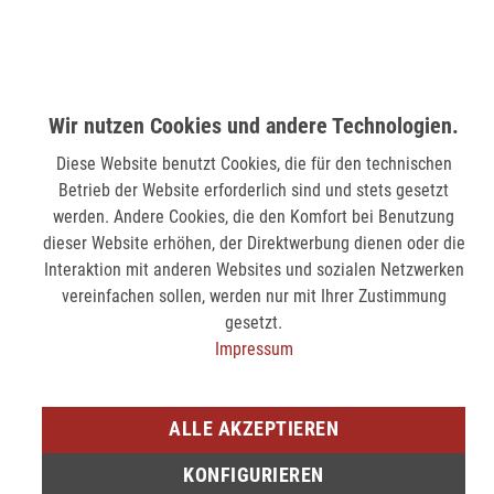
MÖNCHENGLADBACH (MINTO)
Hindenburgstr. 75
41061 Mönchengladbach
verfügbar
Wir nutzen Cookies und andere Technologien.
Diese Website benutzt Cookies, die für den technischen
SIEGEN (KÖLNER STR.)
Betrieb der Website erforderlich sind und stets gesetzt
Kölner Str. 9
werden. Andere Cookies, die den Komfort bei Benutzung
57072 Siegen
dieser Website erhöhen, der Direktwerbung dienen oder die
Interaktion mit anderen Websites und sozialen Netzwerken
nicht verfügbar
vereinfachen sollen, werden nur mit Ihrer Zustimmung
gesetzt.
SIEGEN (SIEG CARRÉ)
Impressum
Am Bahnhof 17
57072 Siegen
ALLE AKZEPTIEREN
verfügbar
KONFIGURIEREN