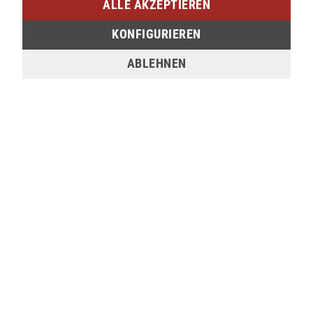
ALLE AKZEPTIEREN
Am Bahnhof 17
57072 Siegen
KONFIGURIEREN
verfügbar
ABLEHNEN
Sie möchten den gewünschten Artikel in einer
unserer Filialen abholen? Legen Sie den Artikel
dazu einfach in den Warenkorb, wählen Sie die
Zahlungsoption "Barzahlung bei Selbstabholung"
und anschließend die gewünschte Filiale aus. Wenn
Sie Interesse an einem Artikel haben, der online
nicht verfügbar ist, können Sie uns gerne
kontaktieren:
Tel.:
0271/2334-0
Email:
support@lederjaeger.de
Merken
Bewerten