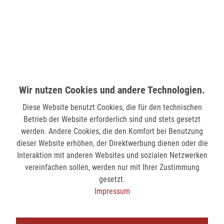
Wilhelmstr. 33
58511 Lüdenscheid
verfügbar
MÖNCHENGLADBACH (MINTO)
Hindenburgstr. 75
Wir nutzen Cookies und andere Technologien.
41061 Mönchengladbach
Diese Website benutzt Cookies, die für den technischen
verfügbar
Betrieb der Website erforderlich sind und stets gesetzt
werden. Andere Cookies, die den Komfort bei Benutzung
dieser Website erhöhen, der Direktwerbung dienen oder die
SIEGEN (KÖLNER STR.)
Interaktion mit anderen Websites und sozialen Netzwerken
Kölner Str. 9
vereinfachen sollen, werden nur mit Ihrer Zustimmung
57072 Siegen
gesetzt.
nicht verfügbar
Impressum
SIEGEN (SIEG CARRÉ)