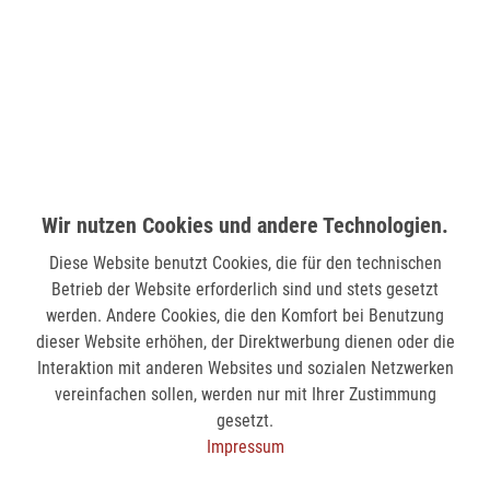
LÜDENSCHEID (STERN-CENTER)
Wilhelmstr. 33
58511 Lüdenscheid
nicht verfügbar
MÖNCHENGLADBACH (MINTO)
Hindenburgstr. 75
41061 Mönchengladbach
Wir nutzen Cookies und andere Technologien.
nicht verfügbar
Diese Website benutzt Cookies, die für den technischen
Betrieb der Website erforderlich sind und stets gesetzt
werden. Andere Cookies, die den Komfort bei Benutzung
SIEGEN (KÖLNER STR.)
dieser Website erhöhen, der Direktwerbung dienen oder die
Kölner Str. 9
Interaktion mit anderen Websites und sozialen Netzwerken
57072 Siegen
vereinfachen sollen, werden nur mit Ihrer Zustimmung
gesetzt.
nicht verfügbar
Impressum
SIEGEN (SIEG CARRÉ)