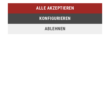
Am Bahnhof 17
ALLE AKZEPTIEREN
57072 Siegen
KONFIGURIEREN
verfügbar
ABLEHNEN
Sie möchten den gewünschten Artikel in einer
unserer Filialen abholen? Legen Sie den Artikel
dazu einfach in den Warenkorb, wählen Sie die
Zahlungsoption "Barzahlung bei Selbstabholung"
und anschließend die gewünschte Filiale aus. Wenn
Sie Interesse an einem Artikel haben, der online
nicht verfügbar ist, können Sie uns gerne
kontaktieren:
Tel.:
0271/2334-0
Email:
support@lederjaeger.de
Merken
Bewerten