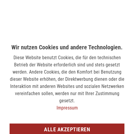
nicht verfügbar
MÖNCHENGLADBACH (MINTO)
Hindenburgstr. 75
41061 Mönchengladbach
Wir nutzen Cookies und andere Technologien.
nicht verfügbar
Diese Website benutzt Cookies, die für den technischen
Betrieb der Website erforderlich sind und stets gesetzt
SIEGEN (KÖLNER STR.)
werden. Andere Cookies, die den Komfort bei Benutzung
Kölner Str. 9
dieser Website erhöhen, der Direktwerbung dienen oder die
57072 Siegen
Interaktion mit anderen Websites und sozialen Netzwerken
nicht verfügbar
vereinfachen sollen, werden nur mit Ihrer Zustimmung
gesetzt.
Impressum
SIEGEN (SIEG CARRÉ)
Am Bahnhof 17
57072 Siegen
ALLE AKZEPTIEREN