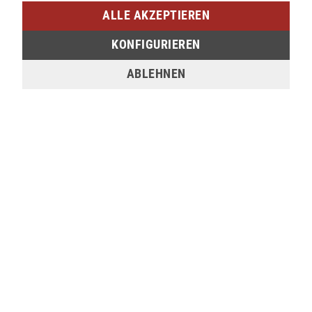
ALLE AKZEPTIEREN
verfügbar
KONFIGURIEREN
Sie möchten den gewünschten Artikel in einer
ABLEHNEN
unserer Filialen abholen? Legen Sie den Artikel
dazu einfach in den Warenkorb, wählen Sie die
Zahlungsoption "Barzahlung bei Selbstabholung"
und anschließend die gewünschte Filiale aus. Wenn
Sie Interesse an einem Artikel haben, der online
nicht verfügbar ist, können Sie uns gerne
kontaktieren:
Tel.:
0271/2334-0
Email:
support@lederjaeger.de
Merken
Bewerten
Beschreibung