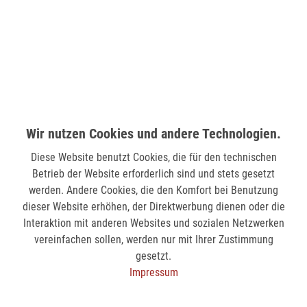
58511 Lüdenscheid
nicht verfügbar
MÖNCHENGLADBACH (MINTO)
Hindenburgstr. 75
41061 Mönchengladbach
Wir nutzen Cookies und andere Technologien.
nicht verfügbar
Diese Website benutzt Cookies, die für den technischen
SIEGEN (KÖLNER STR.)
Betrieb der Website erforderlich sind und stets gesetzt
Kölner Str. 9
werden. Andere Cookies, die den Komfort bei Benutzung
57072 Siegen
dieser Website erhöhen, der Direktwerbung dienen oder die
Interaktion mit anderen Websites und sozialen Netzwerken
nicht verfügbar
vereinfachen sollen, werden nur mit Ihrer Zustimmung
gesetzt.
SIEGEN (SIEG CARRÉ)
Impressum
Am Bahnhof 17
57072 Siegen