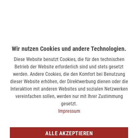
nicht verfügbar
MÖNCHENGLADBACH (MINTO)
Hindenburgstr. 75
41061 Mönchengladbach
Wir nutzen Cookies und andere Technologien.
verfügbar
Diese Website benutzt Cookies, die für den technischen
Betrieb der Website erforderlich sind und stets gesetzt
SIEGEN (KÖLNER STR.)
werden. Andere Cookies, die den Komfort bei Benutzung
Kölner Str. 9
dieser Website erhöhen, der Direktwerbung dienen oder die
57072 Siegen
Interaktion mit anderen Websites und sozialen Netzwerken
nicht verfügbar
vereinfachen sollen, werden nur mit Ihrer Zustimmung
gesetzt.
Impressum
SIEGEN (SIEG CARRÉ)
Am Bahnhof 17
57072 Siegen
ALLE AKZEPTIEREN