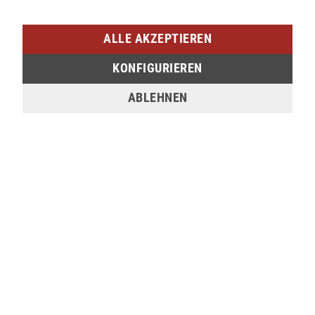
verfügbar
ALLE AKZEPTIEREN
SIEGEN (SIEG CARRÉ)
Am Bahnhof 17
KONFIGURIEREN
57072 Siegen
ABLEHNEN
verfügbar
Sie möchten den gewünschten Artikel in einer
unserer Filialen abholen? Legen Sie den Artikel
dazu einfach in den Warenkorb, wählen Sie die
Zahlungsoption "Barzahlung bei Selbstabholung"
und anschließend die gewünschte Filiale aus. Wenn
Sie Interesse an einem Artikel haben, der online
nicht verfügbar ist, können Sie uns gerne
kontaktieren:
Tel.:
0271/2334-0
Email:
support@lederjaeger.de