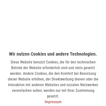
verfügbar
LÜDENSCHEID (STERN-CENTER)
Wilhelmstr. 33
58511 Lüdenscheid
verfügbar
MÖNCHENGLADBACH (MINTO)
Wir nutzen Cookies und andere Technologien.
Hindenburgstr. 75
Diese Website benutzt Cookies, die für den technischen
41061 Mönchengladbach
Betrieb der Website erforderlich sind und stets gesetzt
nicht verfügbar
werden. Andere Cookies, die den Komfort bei Benutzung
dieser Website erhöhen, der Direktwerbung dienen oder die
Interaktion mit anderen Websites und sozialen Netzwerken
SIEGEN (KÖLNER STR.)
vereinfachen sollen, werden nur mit Ihrer Zustimmung
Kölner Str. 9
gesetzt.
57072 Siegen
Impressum