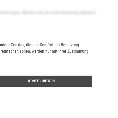
Bewertungen. Möchten Sie die erste Bewertung abgeben?
EN
 Andere Cookies, die den Komfort bei Benutzung
ereinfachen sollen, werden nur mit Ihrer Zustimmung
KONFIGURIEREN