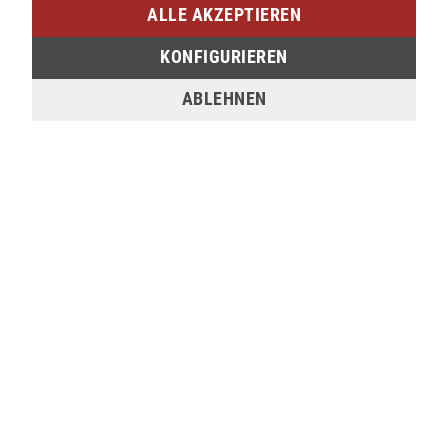
Am Bahnhof 17
ALLE AKZEPTIEREN
57072 Siegen
KONFIGURIEREN
verfügbar
ABLEHNEN
Sie möchten den gewünschten Artikel in einer
unserer Filialen abholen? Legen Sie den Artikel
dazu einfach in den Warenkorb, wählen Sie die
Zahlungsoption "Barzahlung bei Selbstabholung"
und anschließend die gewünschte Filiale aus. Wenn
Sie Interesse an einem Artikel haben, der online
nicht verfügbar ist, können Sie uns gerne
kontaktieren:
Tel.:
0271/2334-0
Email:
support@lederjaeger.de
Merken
Bewerten