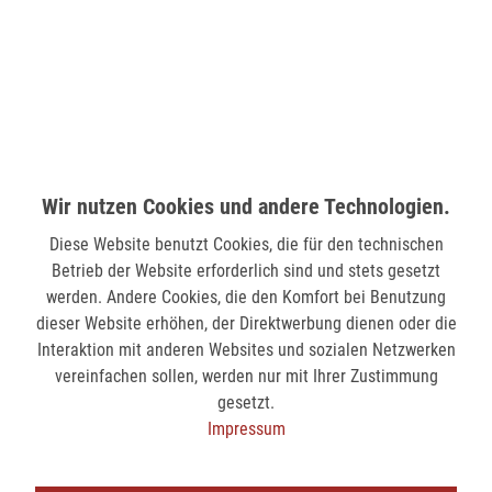
Wilhelmstr. 33
58511 Lüdenscheid
verfügbar
MÖNCHENGLADBACH (MINTO)
Hindenburgstr. 75
41061 Mönchengladbach
Wir nutzen Cookies und andere Technologien.
Diese Website benutzt Cookies, die für den technischen
nicht verfügbar
Betrieb der Website erforderlich sind und stets gesetzt
werden. Andere Cookies, die den Komfort bei Benutzung
SIEGEN (KÖLNER STR.)
dieser Website erhöhen, der Direktwerbung dienen oder die
Kölner Str. 9
Interaktion mit anderen Websites und sozialen Netzwerken
57072 Siegen
vereinfachen sollen, werden nur mit Ihrer Zustimmung
gesetzt.
nicht verfügbar
Impressum
SIEGEN (SIEG CARRÉ)