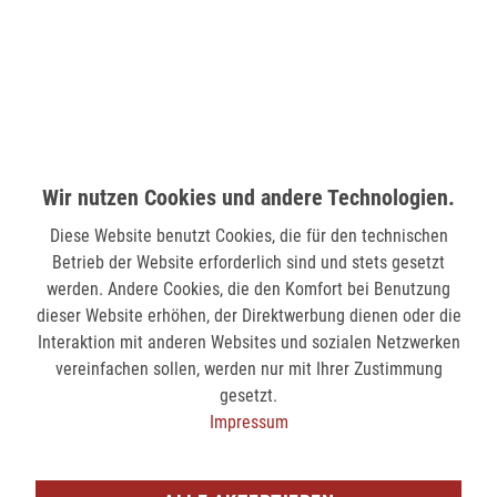
58511 Lüdenscheid
verfügbar
MÖNCHENGLADBACH (MINTO)
Hindenburgstr. 75
41061 Mönchengladbach
Wir nutzen Cookies und andere Technologien.
nicht verfügbar
Diese Website benutzt Cookies, die für den technischen
Betrieb der Website erforderlich sind und stets gesetzt
SIEGEN (KÖLNER STR.)
werden. Andere Cookies, die den Komfort bei Benutzung
dieser Website erhöhen, der Direktwerbung dienen oder die
Kölner Str. 9
Interaktion mit anderen Websites und sozialen Netzwerken
57072 Siegen
vereinfachen sollen, werden nur mit Ihrer Zustimmung
verfügbar
gesetzt.
Impressum
SIEGEN (SIEG CARRÉ)
Am Bahnhof 17