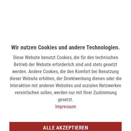
58511 Lüdenscheid
nicht verfügbar
MÖNCHENGLADBACH (MINTO)
Hindenburgstr. 75
41061 Mönchengladbach
Wir nutzen Cookies und andere Technologien.
nicht verfügbar
Diese Website benutzt Cookies, die für den technischen
Betrieb der Website erforderlich sind und stets gesetzt
werden. Andere Cookies, die den Komfort bei Benutzung
SIEGEN (KÖLNER STR.)
dieser Website erhöhen, der Direktwerbung dienen oder die
Kölner Str. 9
Interaktion mit anderen Websites und sozialen Netzwerken
57072 Siegen
vereinfachen sollen, werden nur mit Ihrer Zustimmung
gesetzt.
nicht verfügbar
Impressum
SIEGEN (SIEG CARRÉ)
Am Bahnhof 17
ALLE AKZEPTIEREN