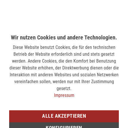
MÖNCHENGLADBACH (MINTO)
Hindenburgstr. 75
41061 Mönchengladbach
nicht verfügbar
Wir nutzen Cookies und andere Technologien.
Diese Website benutzt Cookies, die für den technischen
SIEGEN (KÖLNER STR.)
Betrieb der Website erforderlich sind und stets gesetzt
Kölner Str. 9
werden. Andere Cookies, die den Komfort bei Benutzung
57072 Siegen
dieser Website erhöhen, der Direktwerbung dienen oder die
nicht verfügbar
Interaktion mit anderen Websites und sozialen Netzwerken
vereinfachen sollen, werden nur mit Ihrer Zustimmung
gesetzt.
SIEGEN (SIEG CARRÉ)
Impressum
Am Bahnhof 17
57072 Siegen
nicht verfügbar
ALLE AKZEPTIEREN
KONFIGURIEREN