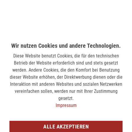
verfügbar
MÖNCHENGLADBACH (MINTO)
Hindenburgstr. 75
41061 Mönchengladbach
Wir nutzen Cookies und andere Technologien.
verfügbar
Diese Website benutzt Cookies, die für den technischen
Betrieb der Website erforderlich sind und stets gesetzt
SIEGEN (KÖLNER STR.)
werden. Andere Cookies, die den Komfort bei Benutzung
Kölner Str. 9
dieser Website erhöhen, der Direktwerbung dienen oder die
57072 Siegen
Interaktion mit anderen Websites und sozialen Netzwerken
verfügbar
vereinfachen sollen, werden nur mit Ihrer Zustimmung
gesetzt.
Impressum
SIEGEN (SIEG CARRÉ)
Am Bahnhof 17
57072 Siegen
ALLE AKZEPTIEREN