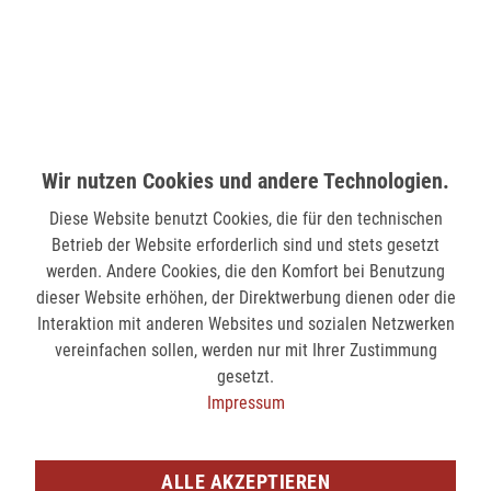
58511 Lüdenscheid
verfügbar
MÖNCHENGLADBACH (MINTO)
Hindenburgstr. 75
Wir nutzen Cookies und andere Technologien.
41061 Mönchengladbach
Diese Website benutzt Cookies, die für den technischen
verfügbar
Betrieb der Website erforderlich sind und stets gesetzt
werden. Andere Cookies, die den Komfort bei Benutzung
SIEGEN (KÖLNER STR.)
dieser Website erhöhen, der Direktwerbung dienen oder die
Kölner Str. 9
Interaktion mit anderen Websites und sozialen Netzwerken
57072 Siegen
vereinfachen sollen, werden nur mit Ihrer Zustimmung
gesetzt.
nicht verfügbar
Impressum
SIEGEN (SIEG CARRÉ)
Am Bahnhof 17
ALLE AKZEPTIEREN