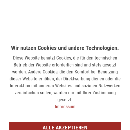
58511 Lüdenscheid
verfügbar
MÖNCHENGLADBACH (MINTO)
Hindenburgstr. 75
Wir nutzen Cookies und andere Technologien.
41061 Mönchengladbach
Diese Website benutzt Cookies, die für den technischen
verfügbar
Betrieb der Website erforderlich sind und stets gesetzt
werden. Andere Cookies, die den Komfort bei Benutzung
SIEGEN (KÖLNER STR.)
dieser Website erhöhen, der Direktwerbung dienen oder die
Kölner Str. 9
Interaktion mit anderen Websites und sozialen Netzwerken
57072 Siegen
vereinfachen sollen, werden nur mit Ihrer Zustimmung
gesetzt.
nicht verfügbar
Impressum
SIEGEN (SIEG CARRÉ)
Am Bahnhof 17
ALLE AKZEPTIEREN