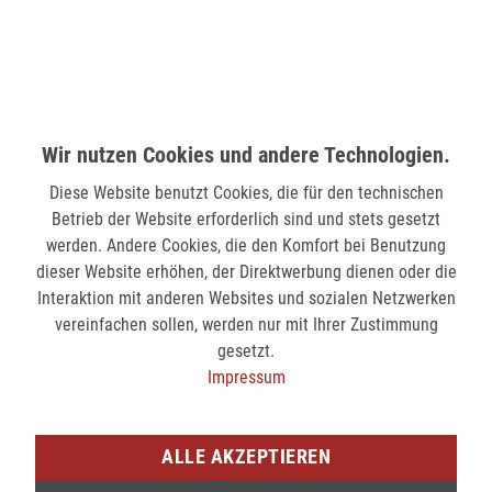
verfügbar
MÖNCHENGLADBACH (MINTO)
Hindenburgstr. 75
41061 Mönchengladbach
Wir nutzen Cookies und andere Technologien.
verfügbar
Diese Website benutzt Cookies, die für den technischen
Betrieb der Website erforderlich sind und stets gesetzt
SIEGEN (KÖLNER STR.)
werden. Andere Cookies, die den Komfort bei Benutzung
Kölner Str. 9
dieser Website erhöhen, der Direktwerbung dienen oder die
57072 Siegen
Interaktion mit anderen Websites und sozialen Netzwerken
vereinfachen sollen, werden nur mit Ihrer Zustimmung
nicht verfügbar
gesetzt.
Impressum
SIEGEN (SIEG CARRÉ)
Am Bahnhof 17
57072 Siegen
ALLE AKZEPTIEREN
verfügbar