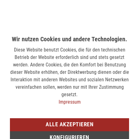
MÖNCHENGLADBACH (MINTO)
Hindenburgstr. 75
41061 Mönchengladbach
Wir nutzen Cookies und andere Technologien.
verfügbar
Diese Website benutzt Cookies, die für den technischen
SIEGEN (KÖLNER STR.)
Betrieb der Website erforderlich sind und stets gesetzt
Kölner Str. 9
werden. Andere Cookies, die den Komfort bei Benutzung
57072 Siegen
dieser Website erhöhen, der Direktwerbung dienen oder die
Interaktion mit anderen Websites und sozialen Netzwerken
nicht verfügbar
vereinfachen sollen, werden nur mit Ihrer Zustimmung
gesetzt.
SIEGEN (SIEG CARRÉ)
Impressum
Am Bahnhof 17
57072 Siegen
ALLE AKZEPTIEREN
verfügbar
KONFIGURIEREN