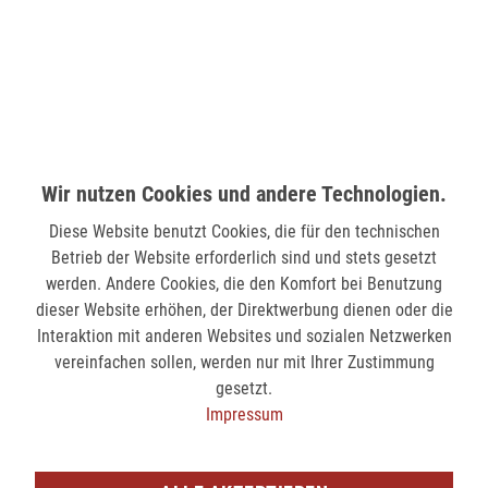
58511 Lüdenscheid
verfügbar
MÖNCHENGLADBACH (MINTO)
Hindenburgstr. 75
41061 Mönchengladbach
Wir nutzen Cookies und andere Technologien.
verfügbar
Diese Website benutzt Cookies, die für den technischen
Betrieb der Website erforderlich sind und stets gesetzt
SIEGEN (KÖLNER STR.)
werden. Andere Cookies, die den Komfort bei Benutzung
dieser Website erhöhen, der Direktwerbung dienen oder die
Kölner Str. 9
Interaktion mit anderen Websites und sozialen Netzwerken
57072 Siegen
vereinfachen sollen, werden nur mit Ihrer Zustimmung
nicht verfügbar
gesetzt.
Impressum
SIEGEN (SIEG CARRÉ)
Am Bahnhof 17