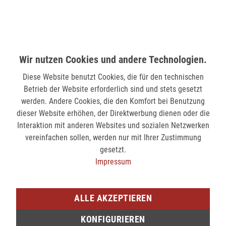
Hindenburgstr. 75
41061 Mönchengladbach
nicht verfügbar
Wir nutzen Cookies und andere Technologien.
SIEGEN (KÖLNER STR.)
Diese Website benutzt Cookies, die für den technischen
Kölner Str. 9
Betrieb der Website erforderlich sind und stets gesetzt
57072 Siegen
werden. Andere Cookies, die den Komfort bei Benutzung
dieser Website erhöhen, der Direktwerbung dienen oder die
nicht verfügbar
Interaktion mit anderen Websites und sozialen Netzwerken
vereinfachen sollen, werden nur mit Ihrer Zustimmung
SIEGEN (SIEG CARRÉ)
gesetzt.
Am Bahnhof 17
Impressum
57072 Siegen
verfügbar
ALLE AKZEPTIEREN
KONFIGURIEREN
Sie möchten den gewünschten Artikel in einer