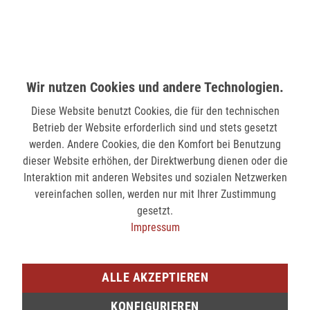
MÖNCHENGLADBACH (MINTO)
Hindenburgstr. 75
41061 Mönchengladbach
Wir nutzen Cookies und andere Technologien.
verfügbar
Diese Website benutzt Cookies, die für den technischen
SIEGEN (KÖLNER STR.)
Betrieb der Website erforderlich sind und stets gesetzt
Kölner Str. 9
werden. Andere Cookies, die den Komfort bei Benutzung
57072 Siegen
dieser Website erhöhen, der Direktwerbung dienen oder die
Interaktion mit anderen Websites und sozialen Netzwerken
nicht verfügbar
vereinfachen sollen, werden nur mit Ihrer Zustimmung
gesetzt.
SIEGEN (SIEG CARRÉ)
Impressum
Am Bahnhof 17
57072 Siegen
ALLE AKZEPTIEREN
verfügbar
KONFIGURIEREN