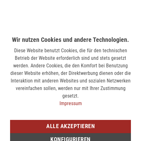
MÖNCHENGLADBACH (MINTO)
Hindenburgstr. 75
41061 Mönchengladbach
Wir nutzen Cookies und andere Technologien.
verfügbar
Diese Website benutzt Cookies, die für den technischen
SIEGEN (KÖLNER STR.)
Betrieb der Website erforderlich sind und stets gesetzt
Kölner Str. 9
werden. Andere Cookies, die den Komfort bei Benutzung
57072 Siegen
dieser Website erhöhen, der Direktwerbung dienen oder die
Interaktion mit anderen Websites und sozialen Netzwerken
nicht verfügbar
vereinfachen sollen, werden nur mit Ihrer Zustimmung
gesetzt.
SIEGEN (SIEG CARRÉ)
Impressum
Am Bahnhof 17
57072 Siegen
ALLE AKZEPTIEREN
verfügbar
KONFIGURIEREN