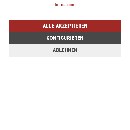
59,95 €
9,99 €
Impressum
ALLE AKZEPTIEREN
KONFIGURIEREN
ABLEHNEN
Hey Marly Diverses SIGNATURE STRAP - MOCHA
Hey Marly Diverses THIN SILVER CHAIN STRAP - SILVER
35,00 €
35,00 €