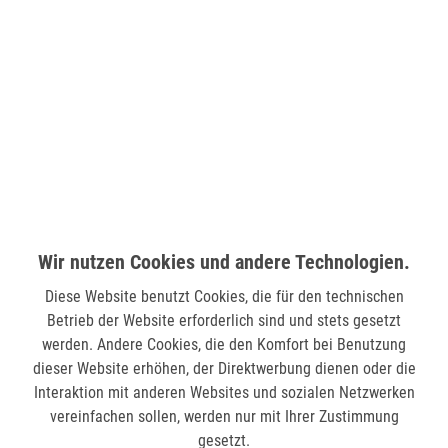
Esquire Gürtel 2081 35 - SCHWARZ 95
Esquire Gürtel CARMEN 2002 30 - SCHWARZ 100
69,95 €
39,95 €
Wir nutzen Cookies und andere Technologien.
Diese Website benutzt Cookies, die für den technischen
Betrieb der Website erforderlich sind und stets gesetzt
werden. Andere Cookies, die den Komfort bei Benutzung
dieser Website erhöhen, der Direktwerbung dienen oder die
Interaktion mit anderen Websites und sozialen Netzwerken
vereinfachen sollen, werden nur mit Ihrer Zustimmung
gesetzt.
Esquire Gürtel FEELING 2061 35 - SCHWARZ 100
Fabrizio Diverses 10210 Regenschutz - HELLGRAU