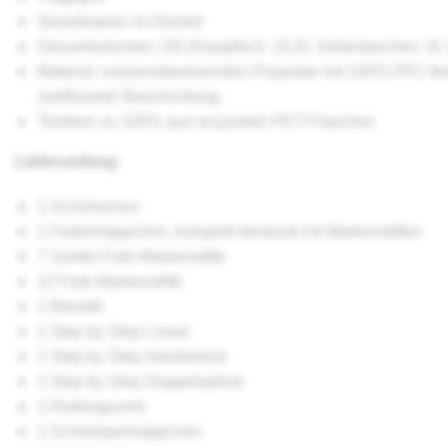
Stundenplan im Deckel
Gesamtvolumen: 20l (Hauptfach: 15,5l, Seitentaschen: 3l, 
Material: wasserabweisendes Polyester mit 100% PFC-fre
zertifizierter Beschichtung
Textilien zu 100% aus recycelten PET-Flaschen
Lieferumfang:
1 Schulranzen
1 Federmäppchen, komplett bestückt mit Markenstiften
7 Jumbo Farb-Markenstifte
12 Farb-Markenstifte
1 Bleistift
1 Step by Step Lineal
1 Step by Step Geodreieck
1 Step by Step Doppelspitzer
1 Radiergummi
1 Schlampermäppchen