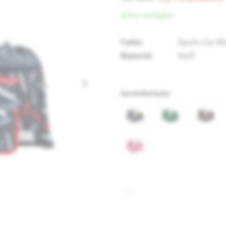
Sofort verfügbar
Farbe:
Sports Car M
Material:
Stoff
Herstellerfarbe