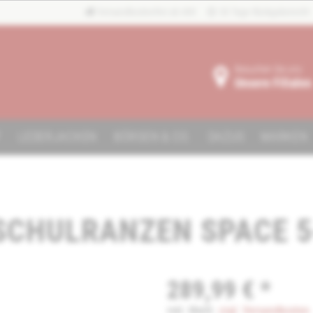
Versandkostenfrei ab 40€
30 Tage Rückgaberecht
Besuchen Sie uns:
Unsere Filialen
F
LEDERJACKEN
BÖRSEN & CO.
DAZUS
MARKEN
SCHULRANZEN SPACE 5
289,99 € *
inkl. MwSt.
zzgl. Versandkosten