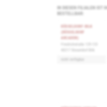
IN DIESEN FILIALEN IST
BESTELLBAR:
DÜSSELDORF-BILK
(DÜSSELDORF
ARCADEN)
Friedrichstraße 129-133
40217 Düsseldorf-Bilk
nicht verfügbar