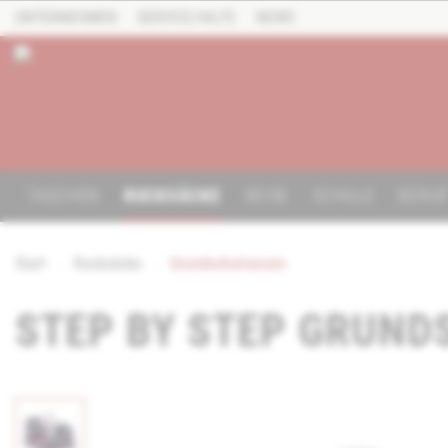
UNTERNEHMEN
SERVICE/HILFE
NEWS
TASCHEN
RUCKSÄCKE
REISE
SCHULE
BERU
Start
Rucksäcke
Grundschulranzen
STEP BY STEP GRUND