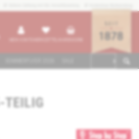
Sichere Zahlung mit SSL-Verschlüsselung
Kostenlose Rücksendung
MEIN KONTO
MERKZETTEL
WARENKORB
SOMMERFLYER 2026
SALE

-TEILIG