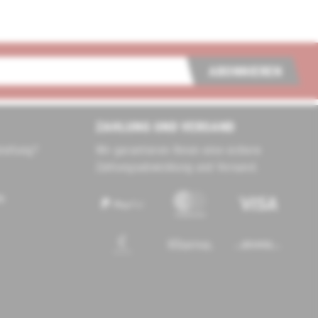
ABONNIEREN
ZAHLUNG UND VERSAND
tellung?
Wir garantieren Ihnen eine sichere
Zahlungsabwicklung und Versand.
de