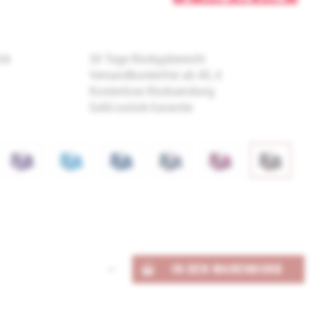
ick
30 Tage Rückgaberecht
Versandkostenfrei ab 40,-€
Kostenlose Rücksendung
Geld-zurück-Garantie
IN DEN
WARENKORB