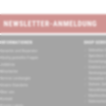
NEWSLETTER-ANMELDUNG
INFORMATIONEN
SHOP SERV
Schnelles 
Garantie und Reparatur
Speichern 
Häufig gestellte Fragen
Einstellun
Jobbörse
Einblick in
Mitarbeiter
Sendungsa
Service Leistungen
Verwalten 
Sichere Za
Unsere Standorte
Verschlüss
Über uns
Käuferschu
Kontakt
Datenschu
Private Labels