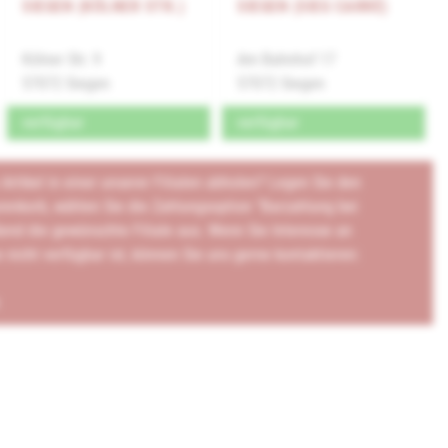
SIEGEN (KÖLNER STR.)
SIEGEN (SIEG CARRÉ)
Kölner Str. 9
Am Bahnhof 17
57072 Siegen
57072 Siegen
verfügbar
verfügbar
rtikel in einer unserer Filialen abholen? Legen Sie den
renkorb, wählen Sie die Zahlungsoption "Barzahlung bei
end die gewünschte Filiale aus. Wenn Sie Interesse an
e nicht verfügbar ist, können Sie uns gerne kontaktieren: