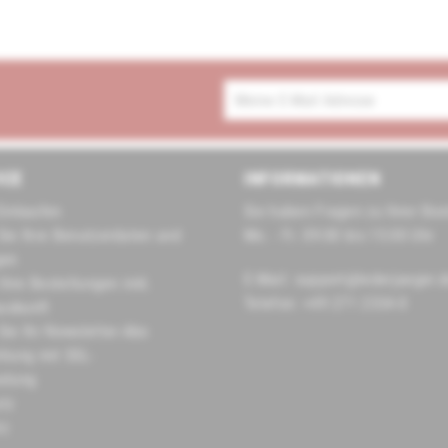
ICE
INFORMATIONEN
Einkaufen
Sie haben Fragen zu Ihrer Bes
Sie Ihre Benutzerdaten und
Mo. - Fr. 09:00 bis 15:00 Uhr
gen
E-Mail: support@lederjaeger.
 Ihre Bestellungen inkl.
Telefon: +49 271 2334-0
uskunft
Sie Ihr Newsletter-Abo
hlung mit SSL-
elung
tz
tz