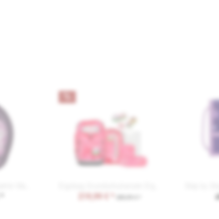
Step by Step Schulzubehör Magic Mags Flash
Ergobag Grundschulranzen Ergobag Pack 3
 *
219,99 € *
a
289,99 € *