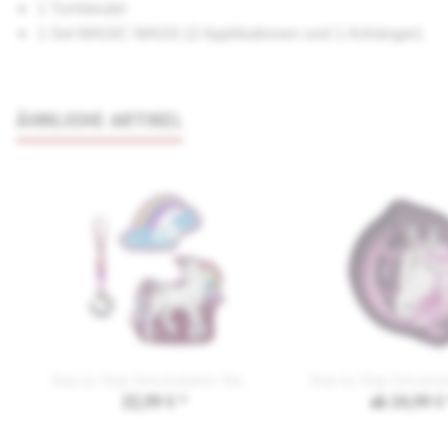
1 Turnbeutel
1 Set MAGIC MAGS (2 Applikationen und 1 Anhänger)
ÄHNLICHE ARTIKEL
Step by Step Schulzubehör Magic Mags Schleich
22,99 € *
ab 24,99 €