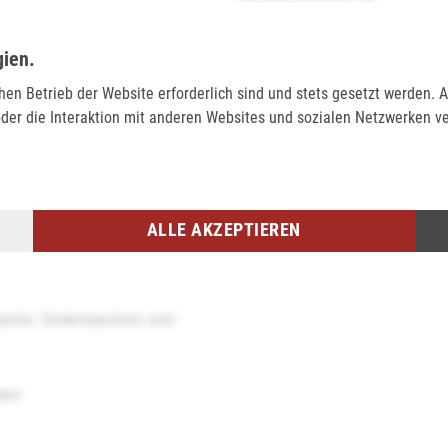
BEWERTUNGEN (0)
gien.
Dieses Produkt hat noch keine 
geräumige Schulranzen von
rstellbar, wodurch eine
chen Betrieb der Website erforderlich sind und stets gesetzt werden.
rch die wechselbaren Motive
der die Interaktion mit anderen Websites und sozialen Netzwerken v
BEWERTUNG SCHREIB
en, so gefällt er Mädchen
ALLE AKZEPTIEREN
rschluss und Auslaufösen
dem Deckel
asche, Seitentaschen und
men