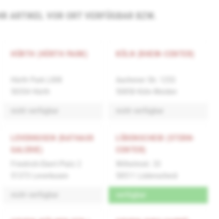
 IHR ARTIKEL VOR ORT VERFÜGBAR BZW.
HÜRTH (HÜRTH PARK)
KÖLN (RHEIN-CENTER)
Hürth Park L008
Aachener Str. 1253
50354 Hürth
50858 Köln-Weiden
nicht verfügbar
nicht verfügbar
LEVERKUSEN (RATHAUS
LÜDENSCHEID (STERN-
GALERIE)
CENTER)
Friedrich-Ebert-Platz 2
Wilhelmstr. 33
51373 Leverkusen
58511 Lüdenscheid
nicht verfügbar
verfügbar