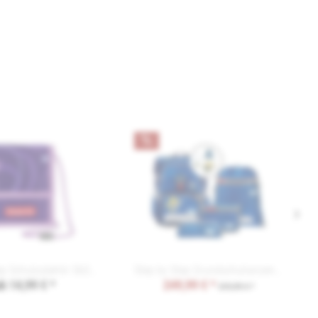
Step by Step Schulzubehör SbS Brustbeutel
Step by Step Grundschulranzen SPACE Playmobil...
b 14,99 € *
249,99 € *
319,99 € *