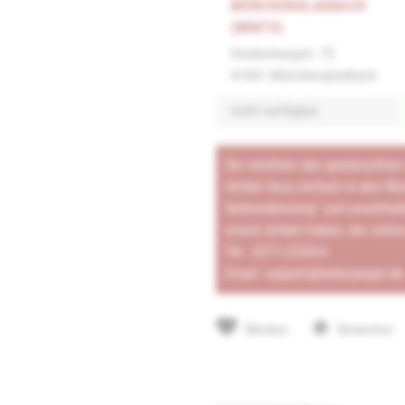
MÖNCHENGLADBACH
(MINTO)
Hindenburgstr. 75
41061 Mönchengladbach
nicht verfügbar
Sie möchten den gewünschten A
Artikel dazu einfach in den Wa
Selbstabholung" und anschließ
einem Artikel haben, der onlin
Tel.:
0271/2334-0
Email:
support@lederjaeger.de
Merken
Bewerten