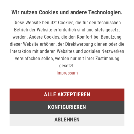
249,99 €
299,99 €
319,99 €
Wir nutzen Cookies und andere Technologien.
Diese Website benutzt Cookies, die für den technischen
Betrieb der Website erforderlich sind und stets gesetzt
werden. Andere Cookies, die den Komfort bei Benutzung
dieser Website erhöhen, der Direktwerbung dienen oder die
Interaktion mit anderen Websites und sozialen Netzwerken
vereinfachen sollen, werden nur mit Ihrer Zustimmung
gesetzt.
Impressum
Step by Step Grundschulranzen SPACE Shine 5-teilig - SHARK DEXTER
299,99 €
ALLE AKZEPTIEREN
von
2
2
KONFIGURIEREN
ABLEHNEN