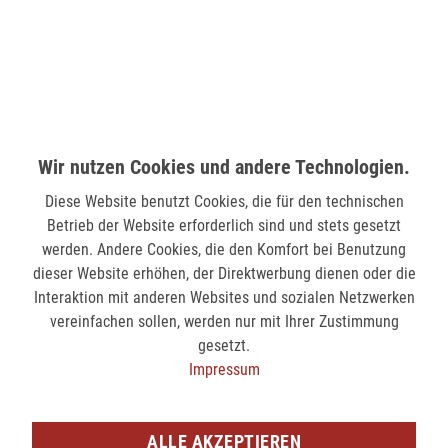
verfügbar
MÖNCHENGLADBACH (MINTO)
Hindenburgstr. 75
41061 Mönchengladbach
Wir nutzen Cookies und andere Technologien.
verfügbar
Diese Website benutzt Cookies, die für den technischen
Betrieb der Website erforderlich sind und stets gesetzt
SIEGEN (KÖLNER STR.)
werden. Andere Cookies, die den Komfort bei Benutzung
Kölner Str. 9
dieser Website erhöhen, der Direktwerbung dienen oder die
57072 Siegen
Interaktion mit anderen Websites und sozialen Netzwerken
vereinfachen sollen, werden nur mit Ihrer Zustimmung
nicht verfügbar
gesetzt.
Impressum
SIEGEN (SIEG CARRÉ)
Am Bahnhof 17
57072 Siegen
ALLE AKZEPTIEREN